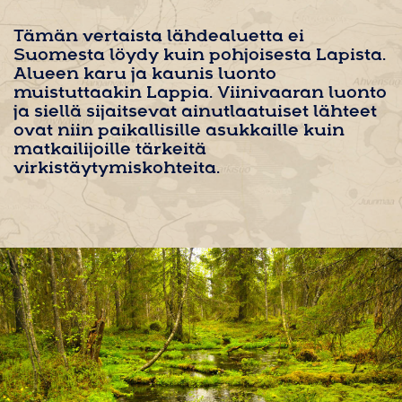
Tämän vertaista lähdealuetta ei
Suomesta löydy kuin pohjoisesta Lapista.
Alueen karu ja kaunis luonto
muistuttaakin Lappia. Viinivaaran luonto
ja siellä sijaitsevat ainutlaatuiset lähteet
ovat niin paikallisille asukkaille kuin
matkailijoille tärkeitä
virkistäytymiskohteita.