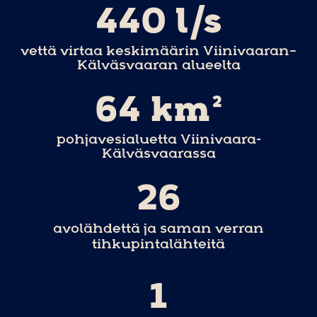
440
 l/s
vettä virtaa keskimäärin Viinivaaran–
Kälväsvaaran alueelta
64
 km²
pohjavesialuetta Viinivaara-
Kälväsvaarassa
26
avolähdettä ja saman verran
tihkupintalähteitä
1