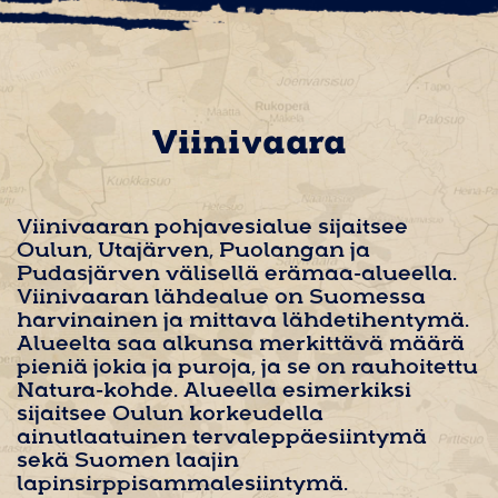
Viinivaara
Viinivaaran pohjavesialue sijaitsee
Oulun, Utajärven, Puolangan ja
Pudasjärven välisellä erämaa-alueella.
Viinivaaran lähdealue on Suomessa
harvinainen ja mittava lähdetihentymä.
Alueelta saa alkunsa merkittävä määrä
pieniä jokia ja puroja, ja se on rauhoitettu
Natura-kohde. Alueella esimerkiksi
sijaitsee Oulun korkeudella
ainutlaatuinen tervaleppäesiintymä
sekä Suomen laajin
lapinsirppisammalesiintymä.